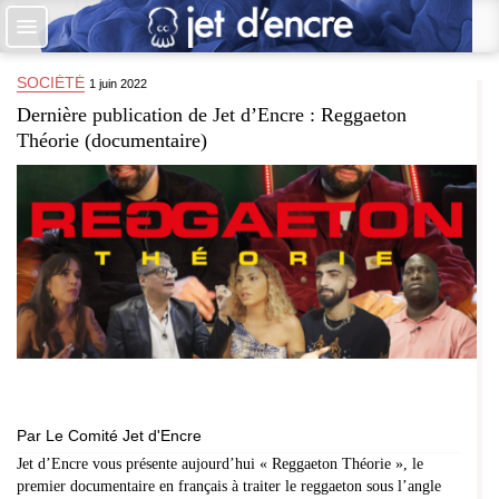
Accueil
Les auteurs
SOCIÉTÉ
1 juin 2022
Dernière publication de Jet d’Encre : Reggaeton
+
Catégories
Théorie (documentaire)
Qui sommes-nous ?
Contribuer
♥ Faire un don
Contact
Par
Le Comité Jet d'Encre
Jet d’Encre vous présente aujourd’hui « Reggaeton Théorie », le
premier documentaire en français à traiter le reggaeton sous l’angle